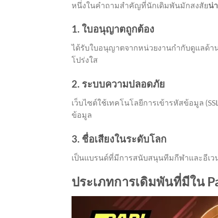
หนึ่งในคำถามสำคัญที่นักเดิมพันมักสงสัย
น่า
1. ใบอนุญาตถูกต้อง
ได้รับใบอนุญาตจากหน่วยงานกำกับดูแลด้าน
โปร่งใส
2. ระบบความปลอดภัย
เว็บไซต์ใช้เทคโนโลยีการเข้ารหัสข้อมูล (S
ข้อมูล
3. ชื่อเสียงในระดับโลก
เป็นแบรนด์ที่มีการสนับสนุนทีมกีฬาและอีเวน
ประเภทการเดิมพันที่มีใน 