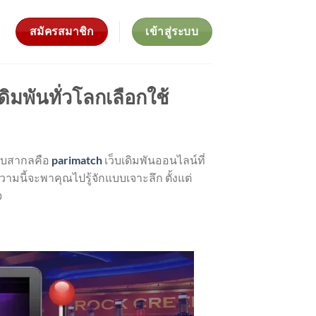
สมัครสมาชิก
เข้าสู่ระบบ
ดิมพันทั่วโลกเลือกใช้
ดับสากลคือ
parimatch
เว็บเดิมพันออนไลน์ที่
ี้จะพาคุณไปรู้จักแบบเจาะลึก ตั้งแต่
จ