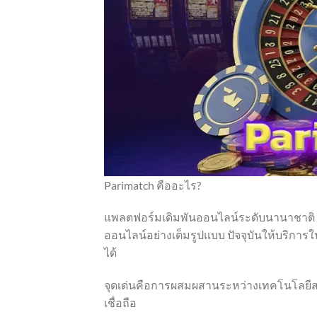
Parimatch คืออะไร?
แพลตฟอร์มเดิมพันออนไลน์ระดับนานาชาติ ก่อต
ออนไลน์อย่างเต็มรูปแบบ ปัจจุบันให้บริการใ
ได้
จุดเด่นคือการผสมผสานระหว่างเทคโนโลยีสมั
เชื่อถือ