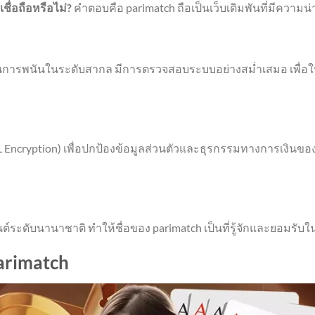
เชื่อถือหรือไม่?
คำตอบคือ parimatch ถือเป็นเว็บเดิมพันที่มีความน่าเช
การพนันในระดับสากล มีการตรวจสอบระบบอย่างสม่ำเสมอ เพื่อให
SL Encryption) เพื่อปกป้องข้อมูลส่วนตัวและธุรกรรมทางการเงินข
ต์ระดับนานาชาติ ทำให้ชื่อของ parimatch เป็นที่รู้จักและยอมรับใ
Parimatch