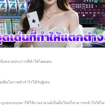
จุดแข็งหลายประการที่ทำให้โดดเด่น
่วยเพิ่มโอกาสทำกำไรให้กับผู้เล่น
 ถูกออกแบบมาให้ใช้งานง่าย แม้เป็นมือใหม่ก็สามารถเข้าใจได้ไม