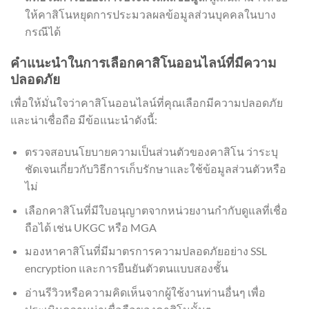
ให้คาสิโนหยุดการประมวลผลข้อมูลส่วนบุคคลในบาง
กรณีได้
คำแนะนำในการเลือกคาสิโนออนไลน์ที่มีความ
ปลอดภัย
เพื่อให้มั่นใจว่าคาสิโนออนไลน์ที่คุณเลือกมีความปลอดภัย
และน่าเชื่อถือ มีข้อแนะนำดังนี้:
ตรวจสอบนโยบายความเป็นส่วนตัวของคาสิโน ว่าระบุ
ชัดเจนเกี่ยวกับวิธีการเก็บรักษาและใช้ข้อมูลส่วนตัวหรือ
ไม่
เลือกคาสิโนที่มีใบอนุญาตจากหน่วยงานกำกับดูแลที่เชื่อ
ถือได้ เช่น UKGC หรือ MGA
มองหาคาสิโนที่มีมาตรการความปลอดภัยอย่าง SSL
encryption และการยืนยันตัวตนแบบสองชั้น
อ่านรีวิวหรือความคิดเห็นจากผู้ใช้งานท่านอื่นๆ เพื่อ