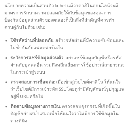
นโยบายความเป็นส่วนตัว kubet แม้ว่าคาสิโนออนไลน์จะมี
มาตรการรักษาความปลอดภัยให้กับข้อมูลของคุณ การ
ป้องกันข้อมูลส่วนตัวของตนเองก็เป็นสิ่งที่สำคัญที่ควรทำ
ควบคู่กันไปด้วย เช่น:
ใช้รหัสผ่านที่ปลอดภัย
: สร้างรหัสผ่านที่มีความซับซ้อนและ
ไม่ซ้ำกันกับแพลตฟอร์มอื่น
ระวังการแชร์ข้อมูลส่วนตัว
: อย่าแชร์ข้อมูลบัญชีหรือรหัส
ผ่านกับบุคคลอื่น รวมถึงหลีกเลี่ยงการใช้อุปกรณ์สาธารณะ
ในการเข้าสู่ระบบ
ตรวจสอบการเชื่อมต่อ
: เมื่อเข้าสู่เว็บไซต์คาสิโน ให้แน่ใจ
ว่าเว็บไซต์มีการเข้ารหัส SSL โดยดูว่ามีสัญลักษณ์รูปกุญแจ
อยู่ที่ URL หรือไม่
ติดตามข้อมูลทางการเงิน
: ตรวจสอบธุรกรรมที่เกิดขึ้นใน
บัญชีอย่างสม่ำเสมอเพื่อให้แน่ใจว่าไม่มีการใช้ข้อมูลใน
ทางที่ผิด