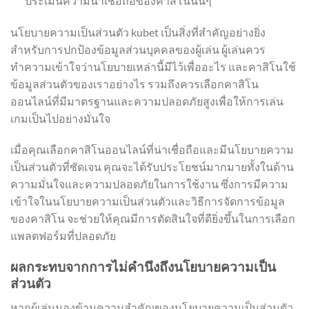
ประเมินความน่าเชื่อถือของคาสิโนนั้นๆ
นโยบายความเป็นส่วนตัว kubet เป็นสิ่งที่สำคัญอย่างยิ่ง
สำหรับการปกป้องข้อมูลส่วนบุคคลของผู้เล่น ผู้เล่นควร
ทำความเข้าใจว่านโยบายเหล่านี้มีไว้เพื่ออะไร และคาสิโนใช้
ข้อมูลส่วนตัวของเราอย่างไร รวมถึงควรเลือกคาสิโน
ออนไลน์ที่มีมาตรฐานและความปลอดภัยสูงเพื่อให้การเล่น
เกมเป็นไปอย่างมั่นใจ
เมื่อคุณเลือกคาสิโนออนไลน์ที่น่าเชื่อถือและมีนโยบายความ
เป็นส่วนตัวที่ชัดเจน คุณจะได้รับประโยชน์มากมายทั้งในด้าน
ความมั่นใจและความปลอดภัยในการใช้งาน ซึ่งการมีความ
เข้าใจในนโยบายความเป็นส่วนตัวและวิธีการจัดการข้อมูล
ของคาสิโน จะช่วยให้คุณมีการตัดสินใจที่ดียิ่งขึ้นในการเลือก
แพลตฟอร์มที่ปลอดภัย
ผลกระทบจากการไม่คำนึงถึงนโยบายความเป็น
ส่วนตัว
หากผู้เล่นมองข้ามความสำคัญของนโยบายความเป็นส่วนตัว