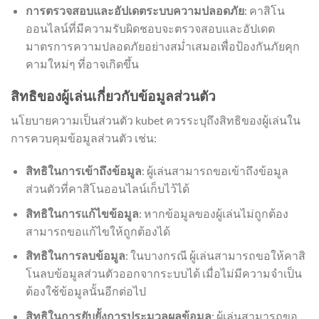
การตรวจสอบและอัปเดตระบบความปลอดภัย
: คาสิโน
ออนไลน์ที่มีความรับผิดชอบจะตรวจสอบและอัปเดต
มาตรการความปลอดภัยอย่างสม่ำเสมอเพื่อป้องกันภัยคุก
คามใหม่ๆ ที่อาจเกิดขึ้น
สิทธิของผู้เล่นเกี่ยวกับข้อมูลส่วนตัว
นโยบายความเป็นส่วนตัว kubet ควรระบุถึงสิทธิของผู้เล่นใน
การควบคุมข้อมูลส่วนตัว เช่น:
สิทธิในการเข้าถึงข้อมูล
: ผู้เล่นสามารถขอเข้าถึงข้อมูล
ส่วนตัวที่คาสิโนออนไลน์เก็บไว้ได้
สิทธิในการแก้ไขข้อมูล
: หากข้อมูลของผู้เล่นไม่ถูกต้อง
สามารถขอแก้ไขให้ถูกต้องได้
สิทธิในการลบข้อมูล
: ในบางกรณี ผู้เล่นสามารถขอให้คาสิ
โนลบข้อมูลส่วนตัวออกจากระบบได้ เมื่อไม่มีความจำเป็น
ต้องใช้ข้อมูลนั้นอีกต่อไป
สิทธิในการยับยั้งการประมวลผลข้อมูล
: ผู้เล่นสามารถขอ