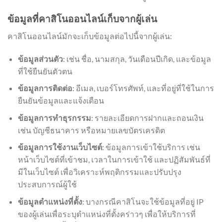
ข้อมูลที่คาสิโนออนไลน์เก็บจากผู้เล่น
คาสิโนออนไลน์มักจะเก็บข้อมูลต่อไปนี้จากผู้เล่น:
ข้อมูลส่วนตัว
: เช่น ชื่อ, นามสกุล, วันเดือนปีเกิด, และข้อมูล
ที่ใช้ยืนยันตัวตน
ข้อมูลการติดต่อ
: อีเมล, เบอร์โทรศัพท์, และที่อยู่ที่ใช้ในการ
ยืนยันข้อมูลและแจ้งเตือน
ข้อมูลการทำธุรกรรม
: รายละเอียดการฝากและถอนเงิน
เช่น บัญชีธนาคาร หรือหมายเลขบัตรเครดิต
ข้อมูลการใช้งานเว็บไซต์
: ข้อมูลการเข้าใช้บริการ เช่น
หน้าเว็บไซต์ที่เข้าชม, เวลาในการเข้าใช้ และปฏิสัมพันธ์ที่
มีในเว็บไซต์ เพื่อวิเคราะห์พฤติกรรมและปรับปรุง
ประสบการณ์ผู้ใช้
ข้อมูลตำแหน่งที่ตั้ง
: บางกรณีคาสิโนจะใช้ข้อมูลที่อยู่ IP
ของผู้เล่นเพื่อระบุตำแหน่งที่ตั้งคร่าวๆ เพื่อให้บริการที่