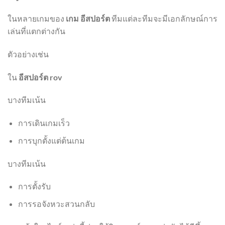
ในหลายเกมของ
เกม อีสปอร์ต
ทีมแต่ละทีมจะมีเอกลักษณ์การ
เล่นที่แตกต่างกัน
ตัวอย่างเช่น
ใน
อีสปอร์ต rov
บางทีมเน้น
การเดินเกมเร็ว
การบุกตั้งแต่ต้นเกม
บางทีมเน้น
การตั้งรับ
การรอจังหวะสวนกลับ